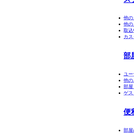
他の
他の
取込
カス
部
ユー
他の
部屋
ゲス
便
部屋