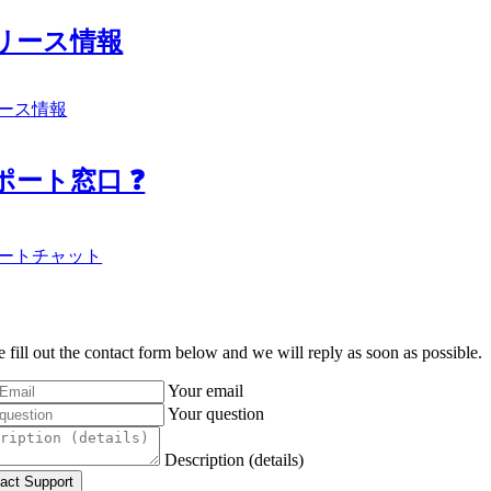
リース情報
ース情報
ポート窓口 ❓
ートチャット
e fill out the contact form below and we will reply as soon as possible.
Your email
Your question
Description (details)