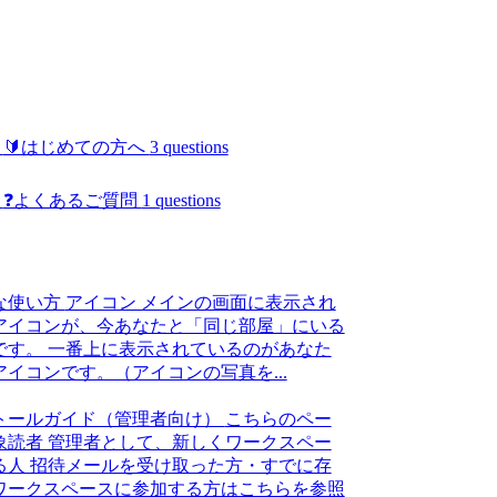
🔰はじめての方へ
3 questions
❓よくあるご質問
1 questions
な使い方
アイコン メインの画面に表示され
アイコンが、今あなたと「同じ部屋」にいる
です。 一番上に表示されているのがあなた
アイコンです。（アイコンの写真を...
トールガイド（管理者向け）
こちらのペー
象読者 管理者として、新しくワークスペー
る人 招待メールを受け取った方・すでに存
ワークスペースに参加する方はこちらを参照