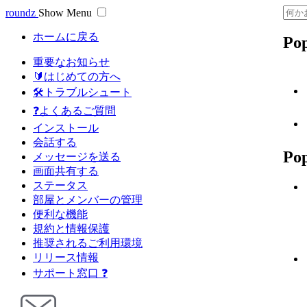
roundz
Show Menu
ホームに戻る
Pop
重要なお知らせ
🔰はじめての方へ
🛠トラブルシュート
❓よくあるご質問
インストール
会話する
Pop
メッセージを送る
画面共有する
ステータス
部屋とメンバーの管理
便利な機能
規約と情報保護
推奨されるご利用環境
リリース情報
サポート窓口 ❓