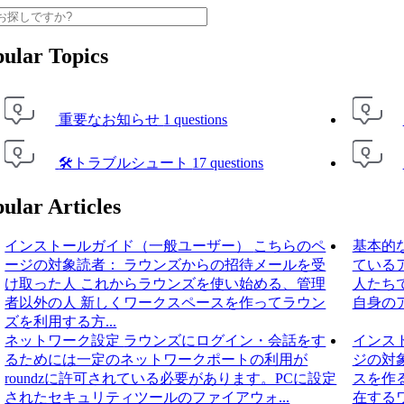
ular Topics
A
A
Q
Q
重要なお知らせ
1 questions
A
A
Q
Q
🛠トラブルシュート
17 questions
ular Articles
インストールガイド（一般ユーザー）
こちらのペ
基本的
ージの対象読者： ラウンズからの招待メールを受
ている
け取った人 これからラウンズを使い始める、管理
人たち
者以外の人 新しくワークスペースを作ってラウン
自身の
ズを利用する方...
ネットワーク設定
ラウンズにログイン・会話をす
インス
るためには一定のネットワークポートの利用が
ジの対
roundzに許可されている必要があります。PCに設定
スを作
されたセキュリティツールのファイアウォ...
在する