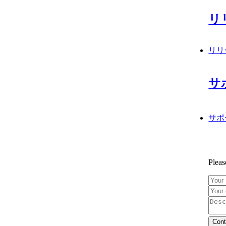
リ
リリ
サ
サポ
Pleas