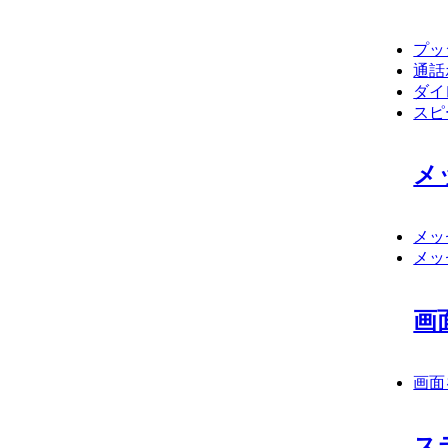
プッ
通話
ダイ
スピ
メ
メッ
メッ
画
画面
ス