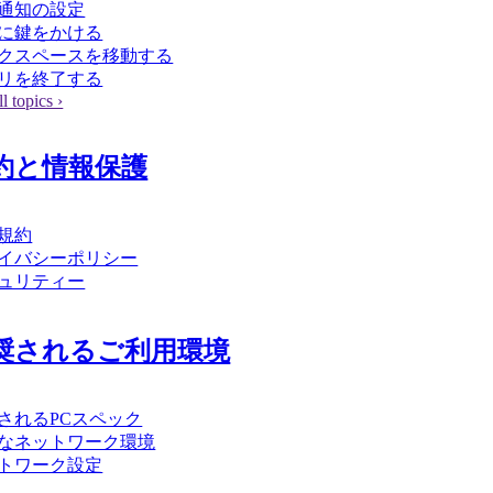
通知の設定
に鍵をかける
クスペースを移動する
リを終了する
l topics ›
約と情報保護
規約
イバシーポリシー
ュリティー
奨されるご利用環境
されるPCスペック
なネットワーク環境
トワーク設定