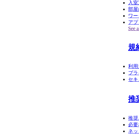
入室
部屋
ワー
アプ
See al
規
利用
プラ
セキ
推
推奨
必要
ネッ