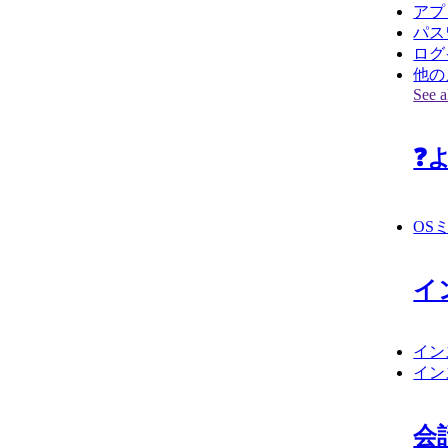
アプ
パス
ログ
他の
See al
❓
OS
イ
イン
イン
会