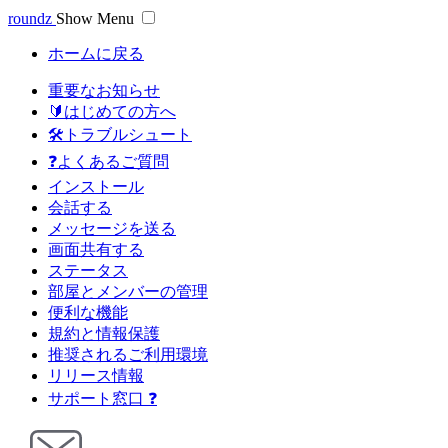
roundz
Show Menu
ホームに戻る
重要なお知らせ
🔰はじめての方へ
🛠トラブルシュート
❓よくあるご質問
インストール
会話する
メッセージを送る
画面共有する
ステータス
部屋とメンバーの管理
便利な機能
規約と情報保護
推奨されるご利用環境
リリース情報
サポート窓口 ❓