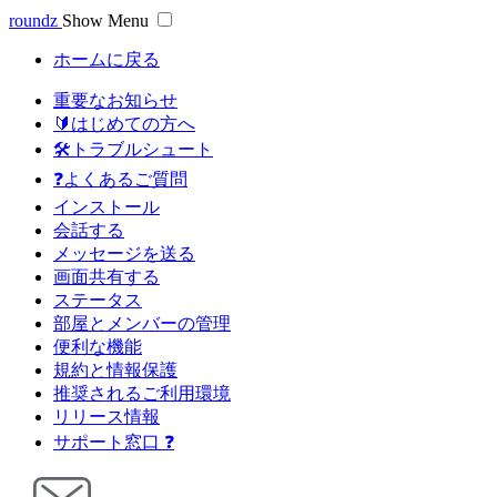
roundz
Show Menu
ホームに戻る
重要なお知らせ
🔰はじめての方へ
🛠トラブルシュート
❓よくあるご質問
インストール
会話する
メッセージを送る
画面共有する
ステータス
部屋とメンバーの管理
便利な機能
規約と情報保護
推奨されるご利用環境
リリース情報
サポート窓口 ❓